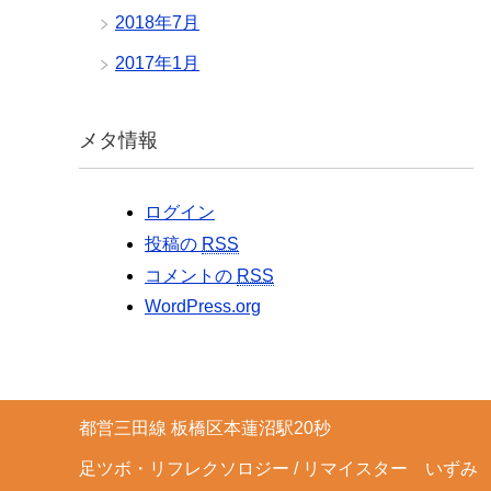
2018年7月
2017年1月
メタ情報
ログイン
投稿の
RSS
コメントの
RSS
WordPress.org
都営三田線 板橋区本蓮沼駅20秒
足ツボ・リフレクソロジー / リマイスター いずみ