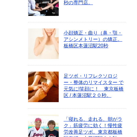
秒の専門店。
小顔矯正・曲り（鼻・顎・
アシンメトリー）の矯正。
板橋区本蓮沼駅20秒
足ツボ・リフレクソロジ
ー・整体のリマイスター で
元気に!笑顔に！ 東京板橋
区 / 本蓮沼駅２０秒。
「寝れる、走れる、朝がラ
ク」筋疲労に効く！慢性疲
労改善足ツボ。東京都板橋