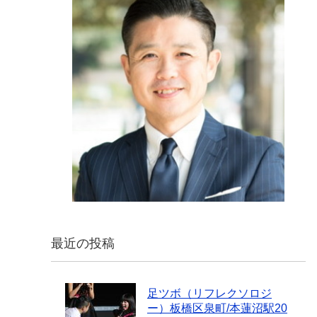
最近の投稿
足ツボ（リフレクソロジ
ー）板橋区泉町/本蓮沼駅20