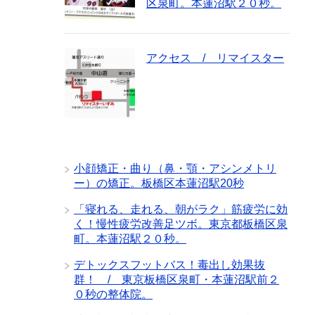
区泉町。本蓮沼駅２０秒。
アクセス / リマイスター
小顔矯正・曲り（鼻・顎・アシンメトリ
ー）の矯正。板橋区本蓮沼駅20秒
「寝れる、走れる、朝がラク」筋疲労に効
く！慢性疲労改善足ツボ。東京都板橋区泉
町。本蓮沼駅２０秒。
デトックスフットバス！毒出し効果抜
群！ / 東京板橋区泉町・本蓮沼駅前２
０秒の整体院。