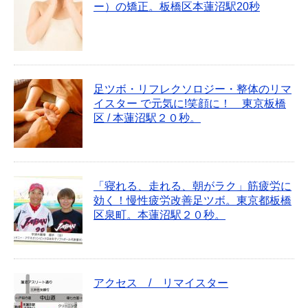
ー）の矯正。板橋区本蓮沼駅20秒
足ツボ・リフレクソロジー・整体のリマ
イスター で元気に!笑顔に！ 東京板橋
区 / 本蓮沼駅２０秒。
「寝れる、走れる、朝がラク」筋疲労に
効く！慢性疲労改善足ツボ。東京都板橋
区泉町。本蓮沼駅２０秒。
アクセス / リマイスター