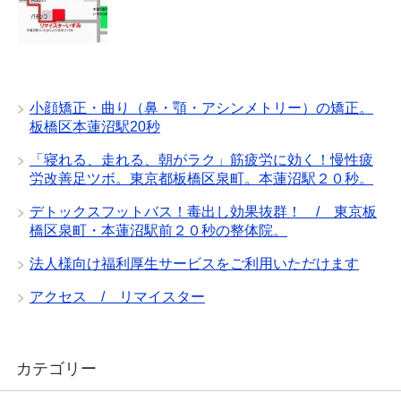
小顔矯正・曲り（鼻・顎・アシンメトリー）の矯正。
板橋区本蓮沼駅20秒
「寝れる、走れる、朝がラク」筋疲労に効く！慢性疲
労改善足ツボ。東京都板橋区泉町。本蓮沼駅２０秒。
デトックスフットバス！毒出し効果抜群！ / 東京板
橋区泉町・本蓮沼駅前２０秒の整体院。
法人様向け福利厚生サービスをご利用いただけます
アクセス / リマイスター
カテゴリー