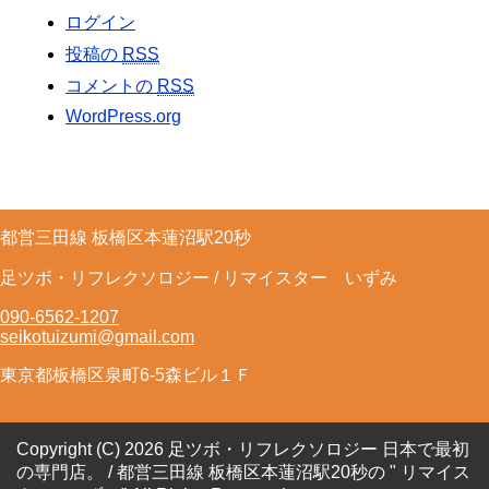
ログイン
投稿の
RSS
コメントの
RSS
WordPress.org
都営三田線 板橋区本蓮沼駅20秒
足ツボ・リフレクソロジー / リマイスター いずみ
090-6562-1207
seikotuizumi@gmail.com
東京都板橋区泉町6-5森ビル１Ｆ
Copyright (C) 2026 足ツボ・リフレクソロジー 日本で最初
の専門店。 / 都営三田線 板橋区本蓮沼駅20秒の " リマイス