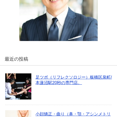
最近の投稿
足ツボ（リフレクソロジー）板橋区泉町/
本蓮沼駅20秒の専門店。
小顔矯正・曲り（鼻・顎・アシンメトリ