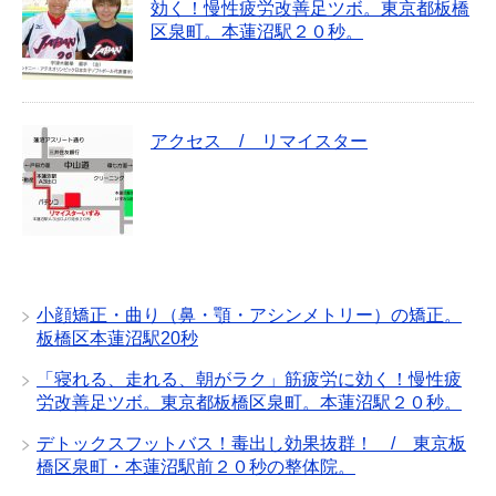
効く！慢性疲労改善足ツボ。東京都板橋
区泉町。本蓮沼駅２０秒。
アクセス / リマイスター
小顔矯正・曲り（鼻・顎・アシンメトリー）の矯正。
板橋区本蓮沼駅20秒
「寝れる、走れる、朝がラク」筋疲労に効く！慢性疲
労改善足ツボ。東京都板橋区泉町。本蓮沼駅２０秒。
デトックスフットバス！毒出し効果抜群！ / 東京板
橋区泉町・本蓮沼駅前２０秒の整体院。