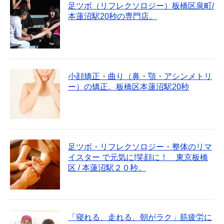
足ツボ（リフレクソロジー）板橋区泉町/
本蓮沼駅20秒の専門店。
小顔矯正・曲り（鼻・顎・アシンメトリ
ー）の矯正。板橋区本蓮沼駅20秒
足ツボ・リフレクソロジー・整体のリマ
イスター で元気に!笑顔に！ 東京板橋
区 / 本蓮沼駅２０秒。
「寝れる、走れる、朝がラク」筋疲労に