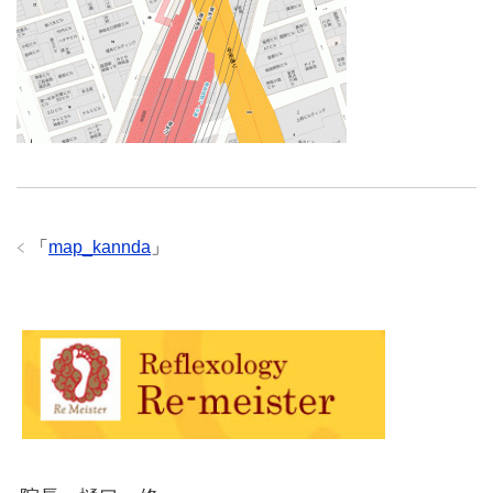
「
map_kannda
」