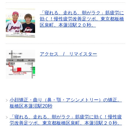
「寝れる、走れる、朝がラク」筋疲労に
効く！慢性疲労改善足ツボ。東京都板橋
区泉町。本蓮沼駅２０秒。
アクセス / リマイスター
小顔矯正・曲り（鼻・顎・アシンメトリー）の矯正。
板橋区本蓮沼駅20秒
「寝れる、走れる、朝がラク」筋疲労に効く！慢性疲
労改善足ツボ。東京都板橋区泉町。本蓮沼駅２０秒。