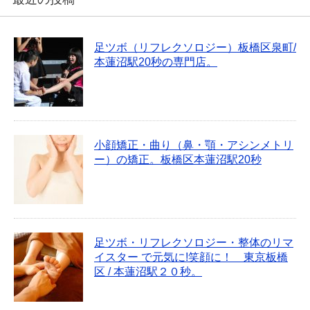
足ツボ（リフレクソロジー）板橋区泉町/
本蓮沼駅20秒の専門店。
小顔矯正・曲り（鼻・顎・アシンメトリ
ー）の矯正。板橋区本蓮沼駅20秒
足ツボ・リフレクソロジー・整体のリマ
イスター で元気に!笑顔に！ 東京板橋
区 / 本蓮沼駅２０秒。