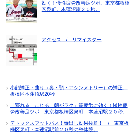
効く！慢性疲労改善足ツボ。東京都板橋
区泉町。本蓮沼駅２０秒。
アクセス / リマイスター
小顔矯正・曲り（鼻・顎・アシンメトリー）の矯正。
板橋区本蓮沼駅20秒
「寝れる、走れる、朝がラク」筋疲労に効く！慢性疲
労改善足ツボ。東京都板橋区泉町。本蓮沼駅２０秒。
デトックスフットバス！毒出し効果抜群！ / 東京板
橋区泉町・本蓮沼駅前２０秒の整体院。