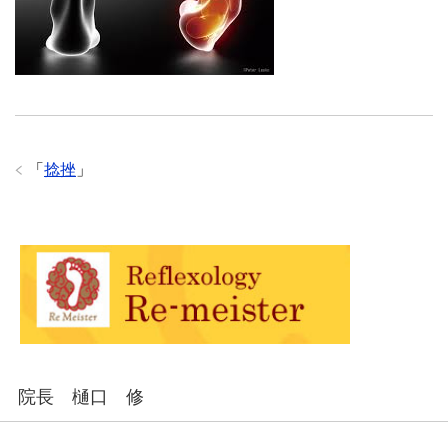
「
捻挫
」
院長 樋口 修