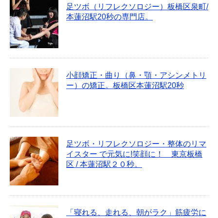
足ツボ（リフレクソロジー）板橋区泉町/
本蓮沼駅20秒の専門店。
小顔矯正・曲り（鼻・顎・アシンメトリ
ー）の矯正。板橋区本蓮沼駅20秒
足ツボ・リフレクソロジー・整体のリマ
イスター で元気に!笑顔に！ 東京板橋
区 / 本蓮沼駅２０秒。
「寝れる、走れる、朝がラク」筋疲労に